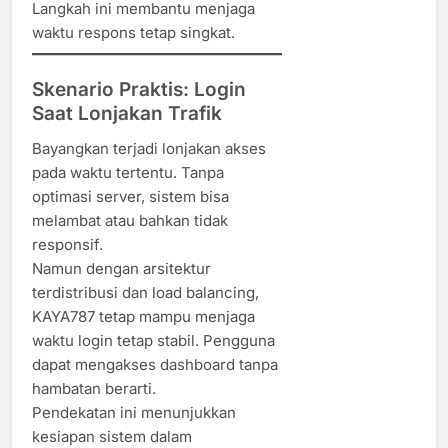
Langkah ini membantu menjaga
waktu respons tetap singkat.
Skenario Praktis: Login
Saat Lonjakan Trafik
Bayangkan terjadi lonjakan akses
pada waktu tertentu. Tanpa
optimasi server, sistem bisa
melambat atau bahkan tidak
responsif.
Namun dengan arsitektur
terdistribusi dan load balancing,
KAYA787 tetap mampu menjaga
waktu login tetap stabil. Pengguna
dapat mengakses dashboard tanpa
hambatan berarti.
Pendekatan ini menunjukkan
kesiapan sistem dalam