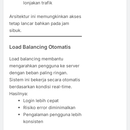
lonjakan trafik
Arsitektur ini memungkinkan akses
tetap lancar bahkan pada jam
sibuk.
Load Balancing Otomatis
Load balancing membantu
mengarahkan pengguna ke server
dengan beban paling ringan.
Sistem ini bekerja secara otomatis
berdasarkan kondisi real-time.
Hasilnya:
Login lebih cepat
Risiko error diminimalkan
Pengalaman pengguna lebih
konsisten