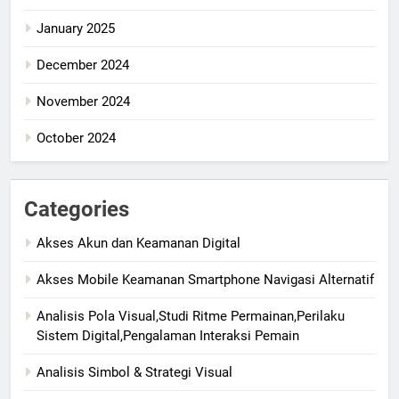
January 2025
December 2024
November 2024
October 2024
Categories
Akses Akun dan Keamanan Digital
Akses Mobile Keamanan Smartphone Navigasi Alternatif
Analisis Pola Visual,Studi Ritme Permainan,Perilaku
Sistem Digital,Pengalaman Interaksi Pemain
Analisis Simbol & Strategi Visual