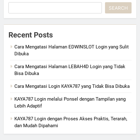
SEARCH
Recent Posts
Cara Mengatasi Halaman EDWINSLOT Login yang Sulit
Dibuka
Cara Mengatasi Halaman LEBAH4D Login yang Tidak
Bisa Dibuka
Cara Mengatasi Login KAYA787 yang Tidak Bisa Dibuka
KAYA787 Login melalui Ponsel dengan Tampilan yang
Lebih Adaptif
KAYA787 Login dengan Proses Akses Praktis, Terarah,
dan Mudah Dipahami