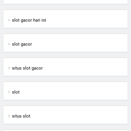
slot gacor hari ini
slot gacor
situs slot gacor
slot
situs slot