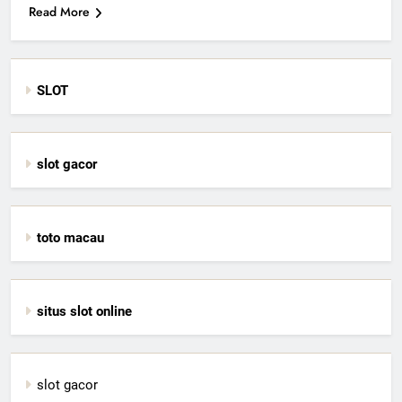
Read More
SLOT
slot gacor
toto macau
situs slot online
slot gacor