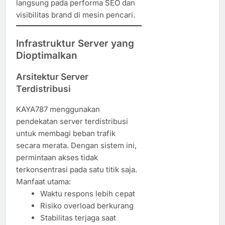
langsung pada performa SEO dan
visibilitas brand di mesin pencari.
Infrastruktur Server yang
Dioptimalkan
Arsitektur Server
Terdistribusi
KAYA787 menggunakan
pendekatan server terdistribusi
untuk membagi beban trafik
secara merata. Dengan sistem ini,
permintaan akses tidak
terkonsentrasi pada satu titik saja.
Manfaat utama:
Waktu respons lebih cepat
Risiko overload berkurang
Stabilitas terjaga saat