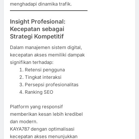
menghadapi dinamika trafik.
Insight Profesional:
Kecepatan sebagai
Strategi Kompetitif
Dalam manajemen sistem digital,
kecepatan akses memiliki dampak
signifikan terhadap:
Retensi pengguna
Tingkat interaksi
Persepsi profesionalitas
Ranking SEO
Platform yang responsif
memberikan kesan lebih kredibel
dan modern.
KAYA787 dengan optimalisasi
kecepatan akses menunjukkan