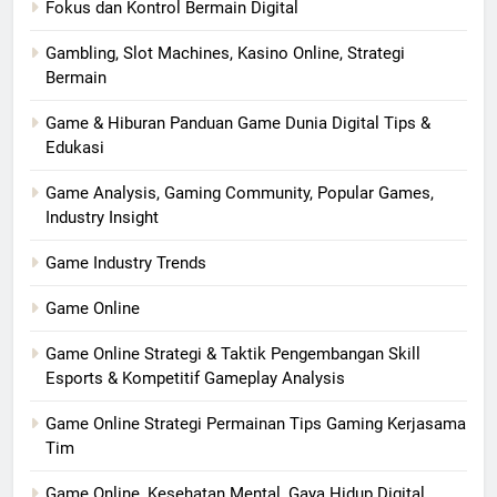
Fokus dan Kontrol Bermain Digital
Gambling, Slot Machines, Kasino Online, Strategi
Bermain
Game & Hiburan Panduan Game Dunia Digital Tips &
Edukasi
Game Analysis, Gaming Community, Popular Games,
Industry Insight
Game Industry Trends
Game Online
Game Online Strategi & Taktik Pengembangan Skill
Esports & Kompetitif Gameplay Analysis
Game Online Strategi Permainan Tips Gaming Kerjasama
Tim
Game Online, Kesehatan Mental, Gaya Hidup Digital,