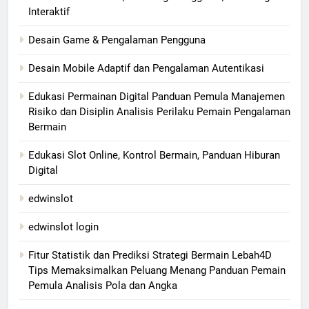
Interaktif
Desain Game & Pengalaman Pengguna
Desain Mobile Adaptif dan Pengalaman Autentikasi
Edukasi Permainan Digital Panduan Pemula Manajemen
Risiko dan Disiplin Analisis Perilaku Pemain Pengalaman
Bermain
Edukasi Slot Online, Kontrol Bermain, Panduan Hiburan
Digital
edwinslot
edwinslot login
Fitur Statistik dan Prediksi Strategi Bermain Lebah4D
Tips Memaksimalkan Peluang Menang Panduan Pemain
Pemula Analisis Pola dan Angka