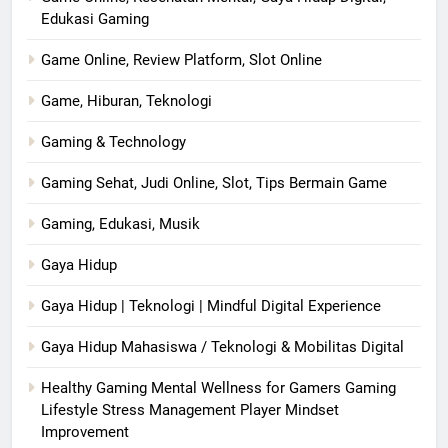
Edukasi Gaming
Game Online, Review Platform, Slot Online
Game, Hiburan, Teknologi
Gaming & Technology
Gaming Sehat, Judi Online, Slot, Tips Bermain Game
Gaming, Edukasi, Musik
Gaya Hidup
Gaya Hidup | Teknologi | Mindful Digital Experience
Gaya Hidup Mahasiswa / Teknologi & Mobilitas Digital
Healthy Gaming Mental Wellness for Gamers Gaming
Lifestyle Stress Management Player Mindset
Improvement