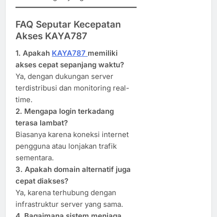
FAQ Seputar Kecepatan
Akses KAYA787
1. Apakah
KAYA787
memiliki
akses cepat sepanjang waktu?
Ya, dengan dukungan server
terdistribusi dan monitoring real-
time.
2. Mengapa login terkadang
terasa lambat?
Biasanya karena koneksi internet
pengguna atau lonjakan trafik
sementara.
3. Apakah domain alternatif juga
cepat diakses?
Ya, karena terhubung dengan
infrastruktur server yang sama.
4. Bagaimana sistem menjaga