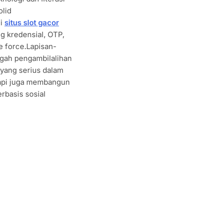
olid
di
situs slot gacor
ng kredensial, OTP,
te force.Lapisan-
egah pengambilalihan
 yang serius dalam
tapi juga membangun
basis sosial