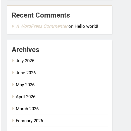
Recent Comments
A WordPress Commenter
on
Hello world!
Archives
July 2026
June 2026
May 2026
April 2026
March 2026
February 2026