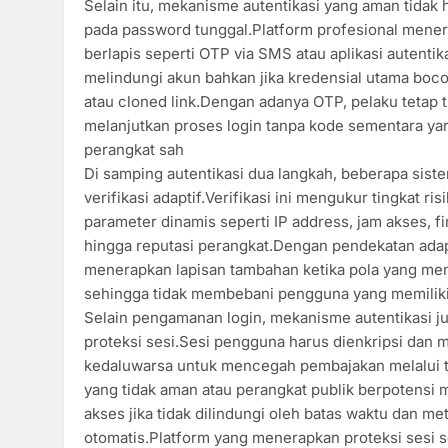
Selain itu, mekanisme autentikasi yang aman tidak
pada password tunggal.Platform profesional mener
berlapis seperti OTP via SMS atau aplikasi autentik
melindungi akun bahkan jika kredensial utama boco
atau cloned link.Dengan adanya OTP, pelaku tetap t
melanjutkan proses login tanpa kode sementara yan
perangkat sah
Di samping autentikasi dua langkah, beberapa sis
verifikasi adaptif.Verifikasi ini mengukur tingkat ri
parameter dinamis seperti IP address, jam akses, f
hingga reputasi perangkat.Dengan pendekatan adap
menerapkan lapisan tambahan ketika pola yang men
sehingga tidak membebani pengguna yang memiliki 
Selain pengamanan login, mekanisme autentikasi 
proteksi sesi.Sesi pengguna harus dienkripsi dan m
kedaluwarsa untuk mencegah pembajakan melalui 
yang tidak aman atau perangkat publik berpotensi
akses jika tidak dilindungi oleh batas waktu dan met
otomatis.Platform yang menerapkan proteksi sesi s