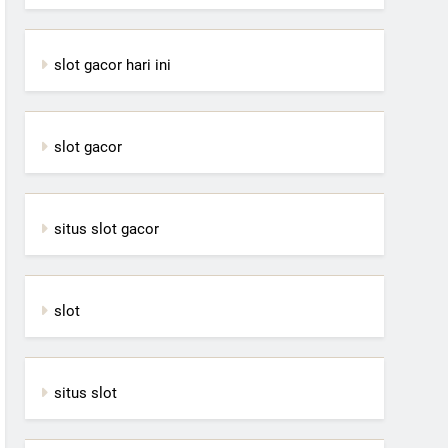
slot gacor hari ini
slot gacor
situs slot gacor
slot
situs slot