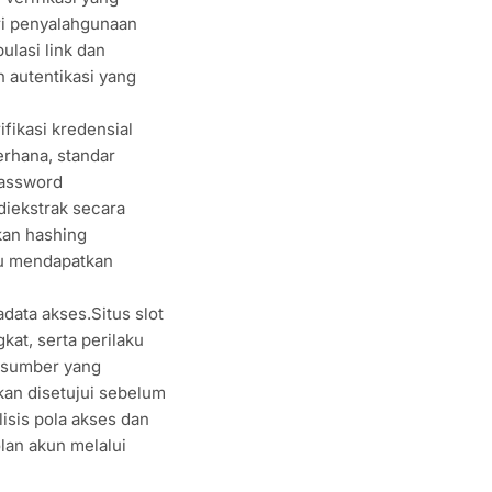
ri penyalahgunaan
ulasi link dan
n autentikasi yang
ifikasi kredensial
rhana, standar
password
diekstrak secara
kan hashing
lu mendapatkan
data akses.Situs slot
at, serta perilaku
i sumber yang
akan disetujui sebelum
lisis pola akses dan
an akun melalui