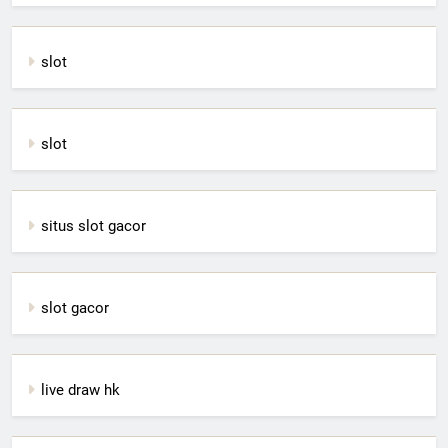
slot
slot
situs slot gacor
slot gacor
live draw hk