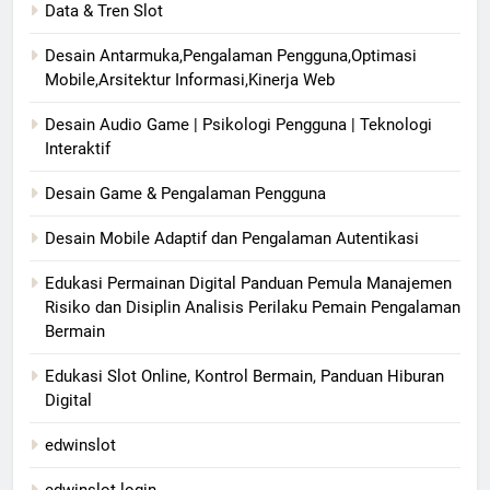
Data & Tren Slot
Desain Antarmuka,Pengalaman Pengguna,Optimasi
Mobile,Arsitektur Informasi,Kinerja Web
Desain Audio Game | Psikologi Pengguna | Teknologi
Interaktif
Desain Game & Pengalaman Pengguna
Desain Mobile Adaptif dan Pengalaman Autentikasi
Edukasi Permainan Digital Panduan Pemula Manajemen
Risiko dan Disiplin Analisis Perilaku Pemain Pengalaman
Bermain
Edukasi Slot Online, Kontrol Bermain, Panduan Hiburan
Digital
edwinslot