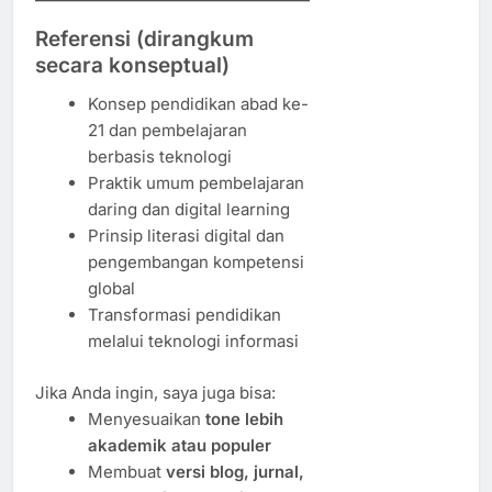
Referensi (dirangkum
secara konseptual)
Konsep pendidikan abad ke-
21 dan pembelajaran
berbasis teknologi
Praktik umum pembelajaran
daring dan digital learning
Prinsip literasi digital dan
pengembangan kompetensi
global
Transformasi pendidikan
melalui teknologi informasi
Jika Anda ingin, saya juga bisa:
Menyesuaikan
tone lebih
akademik atau populer
Membuat
versi blog, jurnal,