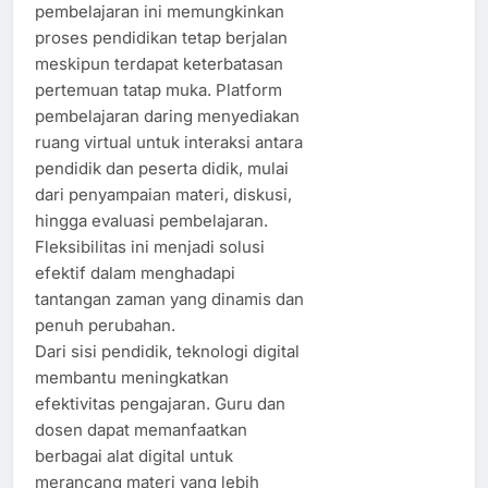
pembelajaran ini memungkinkan
proses pendidikan tetap berjalan
meskipun terdapat keterbatasan
pertemuan tatap muka. Platform
pembelajaran daring menyediakan
ruang virtual untuk interaksi antara
pendidik dan peserta didik, mulai
dari penyampaian materi, diskusi,
hingga evaluasi pembelajaran.
Fleksibilitas ini menjadi solusi
efektif dalam menghadapi
tantangan zaman yang dinamis dan
penuh perubahan.
Dari sisi pendidik, teknologi digital
membantu meningkatkan
efektivitas pengajaran. Guru dan
dosen dapat memanfaatkan
berbagai alat digital untuk
merancang materi yang lebih