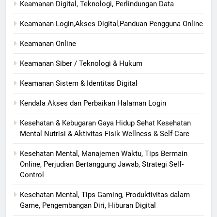
Keamanan Digital, Teknologi, Perlindungan Data
Keamanan Login,Akses Digital,Panduan Pengguna Online
Keamanan Online
Keamanan Siber / Teknologi & Hukum
Keamanan Sistem & Identitas Digital
Kendala Akses dan Perbaikan Halaman Login
Kesehatan & Kebugaran Gaya Hidup Sehat Kesehatan
Mental Nutrisi & Aktivitas Fisik Wellness & Self-Care
Kesehatan Mental, Manajemen Waktu, Tips Bermain
Online, Perjudian Bertanggung Jawab, Strategi Self-
Control
Kesehatan Mental, Tips Gaming, Produktivitas dalam
Game, Pengembangan Diri, Hiburan Digital