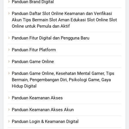
Panduan Brand Digital
Panduan Daftar Slot Online Keamanan dan Verifikasi
Akun Tips Bermain Slot Aman Edukasi Slot Online Slot
Online untuk Pemula dan Aktif
Panduan Fitur Digital dan Pengguna Baru
Panduan Fitur Platform
Panduan Game Online
Panduan Game Online, Kesehatan Mental Gamer, Tips
Bermain, Pengembangan Diri, Psikologi Game, Gaya
Hidup Digital
Panduan Keamanan Akses
Panduan Keamanan Akses Akun
Panduan Login & Keamanan Digital