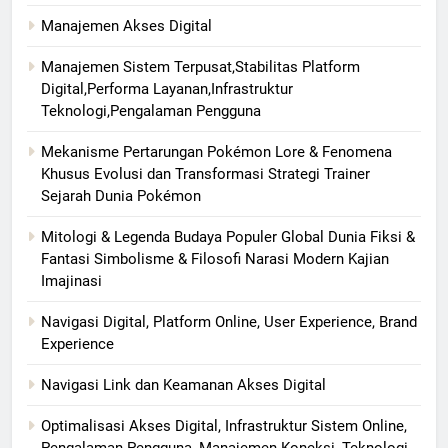
Manajemen Akses Digital
Manajemen Sistem Terpusat,Stabilitas Platform
Digital,Performa Layanan,Infrastruktur
Teknologi,Pengalaman Pengguna
Mekanisme Pertarungan Pokémon Lore & Fenomena
Khusus Evolusi dan Transformasi Strategi Trainer
Sejarah Dunia Pokémon
Mitologi & Legenda Budaya Populer Global Dunia Fiksi &
Fantasi Simbolisme & Filosofi Narasi Modern Kajian
Imajinasi
Navigasi Digital, Platform Online, User Experience, Brand
Experience
Navigasi Link dan Keamanan Akses Digital
Optimalisasi Akses Digital, Infrastruktur Sistem Online,