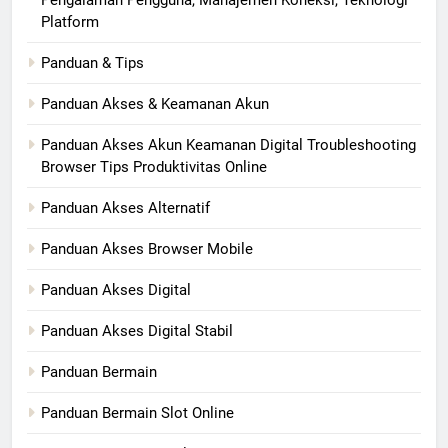
Pengalaman Pengguna, Manajemen Koneksi, Teknologi
Platform
Panduan & Tips
Panduan Akses & Keamanan Akun
Panduan Akses Akun Keamanan Digital Troubleshooting
Browser Tips Produktivitas Online
Panduan Akses Alternatif
Panduan Akses Browser Mobile
Panduan Akses Digital
Panduan Akses Digital Stabil
Panduan Bermain
Panduan Bermain Slot Online