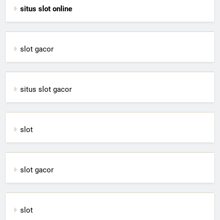
situs slot online
slot gacor
situs slot gacor
slot
slot gacor
slot