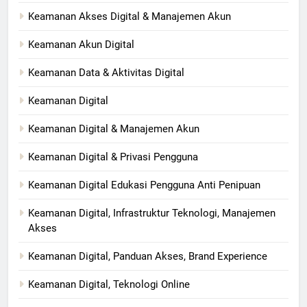
Keamanan Akses Digital & Manajemen Akun
Keamanan Akun Digital
Keamanan Data & Aktivitas Digital
Keamanan Digital
Keamanan Digital & Manajemen Akun
Keamanan Digital & Privasi Pengguna
Keamanan Digital Edukasi Pengguna Anti Penipuan
Keamanan Digital, Infrastruktur Teknologi, Manajemen
Akses
Keamanan Digital, Panduan Akses, Brand Experience
Keamanan Digital, Teknologi Online