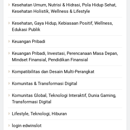
Kesehatan Umum, Nutrisi & Hidrasi, Pola Hidup Sehat,
Kesehatan Holistik, Wellness & Lifestyle
Kesehatan, Gaya Hidup, Kebiasaan Positif, Wellness,
Edukasi Publik
Keuangan Pribadi
Keuangan Pribadi, Investasi, Perencanaan Masa Depan,
Mindset Finansial, Pendidikan Finansial
Kompatibilitas dan Desain Multi-Perangkat
Komunitas & Transformasi Digital
Komunitas Global, Teknologi Interaktif, Dunia Gaming,
Transformasi Digital
Lifestyle, Teknologi, Hiburan
login edwinslot