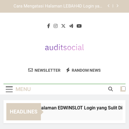
Skip
Cara Mengatasi Login KAYA787 yang Tidak Bisa
to
Dibuka
content
KAYA787 Login melalui Ponsel dengan Tampilan
yang Lebih Adaptif
Cara Mengatasi Halaman EDWINSLOT Login yang
Sulit Dibuka
Cara Mengatasi Halaman LEBAH4D Login yang
Tidak Bisa Dibuka
Cara Mengatasi Login KAYA787 yang Tidak Bisa
Dibuka
Audit Social
Optimalkan Strategi Media Sosial Anda
KAYA787 Login melalui Ponsel dengan Tampilan
NEWSLETTER
RANDOM NEWS
yang Lebih Adaptif
Dengan Layanan Analisis Dari Audit Social.
MENU
ara Mengatasi Halaman EDWINSLOT Login yang Sulit Dibuka
HEADLINES
Weeks Ago