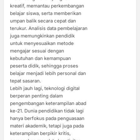
kreatif, memantau perkembangan
belajar siswa, serta memberikan
umpan balik secara cepat dan
terukur. Analisis data pembelajaran
juga memungkinkan pendidik
untuk menyesuaikan metode
mengajar sesuai dengan
kebutuhan dan kemampuan
peserta didik, sehingga proses
belajar menjadi lebih personal dan
tepat sasaran.
Lebih jauh lagi, teknologi digital
berperan penting dalam
pengembangan keterampilan abad
ke-21. Dunia pendidikan tidak lagi
hanya berfokus pada penguasaan
materi akademik, tetapi juga pada
keterampilan berpikir kritis,