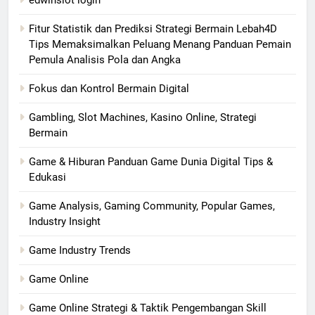
edwinslot login
Fitur Statistik dan Prediksi Strategi Bermain Lebah4D
Tips Memaksimalkan Peluang Menang Panduan Pemain
Pemula Analisis Pola dan Angka
Fokus dan Kontrol Bermain Digital
Gambling, Slot Machines, Kasino Online, Strategi
Bermain
Game & Hiburan Panduan Game Dunia Digital Tips &
Edukasi
Game Analysis, Gaming Community, Popular Games,
Industry Insight
Game Industry Trends
Game Online
Game Online Strategi & Taktik Pengembangan Skill