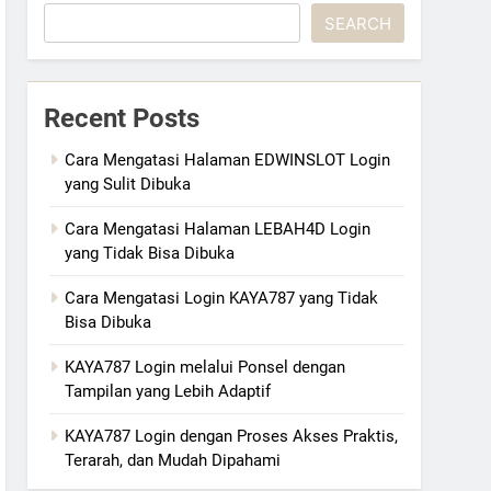
SEARCH
Recent Posts
Cara Mengatasi Halaman EDWINSLOT Login
yang Sulit Dibuka
Cara Mengatasi Halaman LEBAH4D Login
yang Tidak Bisa Dibuka
Cara Mengatasi Login KAYA787 yang Tidak
Bisa Dibuka
KAYA787 Login melalui Ponsel dengan
Tampilan yang Lebih Adaptif
KAYA787 Login dengan Proses Akses Praktis,
Terarah, dan Mudah Dipahami