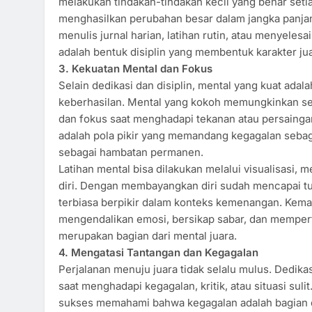
melakukan tindakan-tindakan kecil yang benar setia
menghasilkan perubahan besar dalam jangka panja
menulis jurnal harian, latihan rutin, atau menyelesa
adalah bentuk disiplin yang membentuk karakter jua
3. Kekuatan Mental dan Fokus
Selain dedikasi dan disiplin, mental yang kuat adal
keberhasilan. Mental yang kokoh memungkinkan se
dan fokus saat menghadapi tekanan atau persaing
adalah pola pikir yang memandang kegagalan sebag
sebagai hambatan permanen.
Latihan mental bisa dilakukan melalui visualisasi, me
diri. Dengan membayangkan diri sudah mencapai tu
terbiasa berpikir dalam konteks kemenangan. Ke
mengendalikan emosi, bersikap sabar, dan memper
merupakan bagian dari mental juara.
4. Mengatasi Tantangan dan Kegagalan
Perjalanan menuju juara tidak selalu mulus. Dedikasi
saat menghadapi kegagalan, kritik, atau situasi sul
sukses memahami bahwa kegagalan adalah bagian 