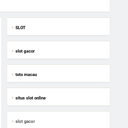
SLOT
slot gacor
toto macau
situs slot online
slot gacor