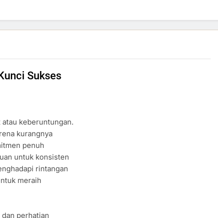
 Kunci Sukses
t atau keberuntungan.
arena kurangnya
mitmen penuh
puan untuk konsisten
enghadapi rintangan
untuk meraih
 dan perhatian