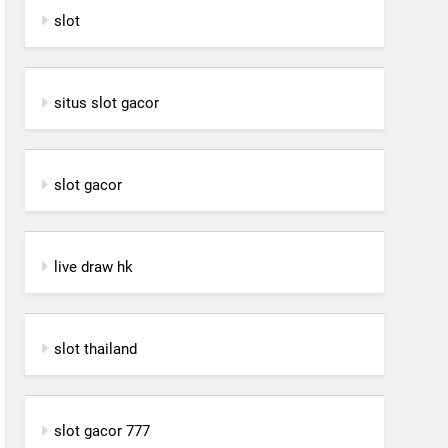
slot
situs slot gacor
slot gacor
live draw hk
slot thailand
slot gacor 777