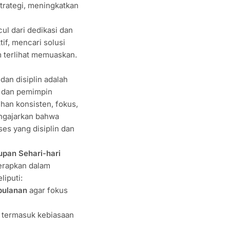
rategi, meningkatkan
ul dari dedikasi dan
tif, mencari solusi
m terlihat memuaskan.
an disiplin adalah
, dan pemimpin
ihan konsisten, fokus,
ngajarkan bahwa
ses yang disiplin dan
upan Sehari-hari
terapkan dalam
liputi:
bulanan
agar fokus
, termasuk kebiasaan