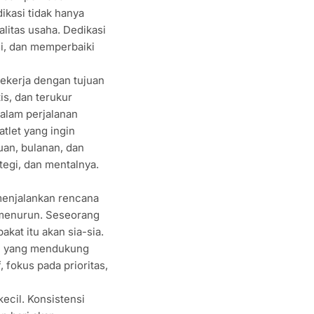
ikasi tidak hanya
litas usaha. Dedikasi
si, dan memperbaiki
bekerja dengan tujuan
is, dan terukur
alam perjalanan
tlet yang ingin
uan, bulanan, dan
egi, dan mentalnya.
menjalankan rencana
 menurun. Seseorang
bakat itu akan sia-sia.
an yang mendukung
 fokus pada prioritas,
ecil. Konsistensi