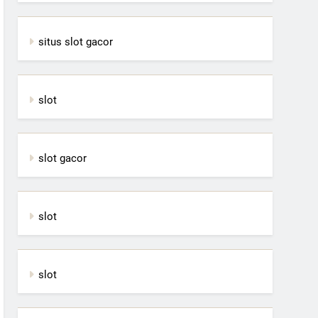
situs slot gacor
slot
slot gacor
slot
slot