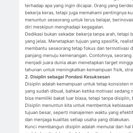
terhadap apa yang ingin dicapai. Orang yang berded
bekerja keras, tetapi juga memahami pentingnya kua
menuntun seseorang untuk terus belajar, berinova
diri meskipun menghadapi kegagalan.
Dedikasi bukan sekadar bekerja tanpa arah, tetapi 
yang jelas. Menetapkan tujuan yang spesifik, realist
membantu seseorang tetap fokus dan termotivasi d
panjang menuju kemenangan. Contohnya, seorang a
menjadi juara dunia akan menetapkan target mingg
tahunan untuk meningkatkan kemampuan fisik, strat
2. Disiplin sebagai Pondasi Kesuksesan
Disiplin adalah kemampuan untuk tetap konsisten 
yang sudah dibuat, bahkan ketika motivasi sedang
bisa memiliki bakat luar biasa, tetapi tanpa disiplin, 
Disiplin menuntun kita untuk membentuk kebiasa
tujuan besar, seperti manajemen waktu yang efektif,
dan menjaga kualitas setiap usaha yang dilakukan.
Kunci membangun disiplin adalah memulai dari hal k