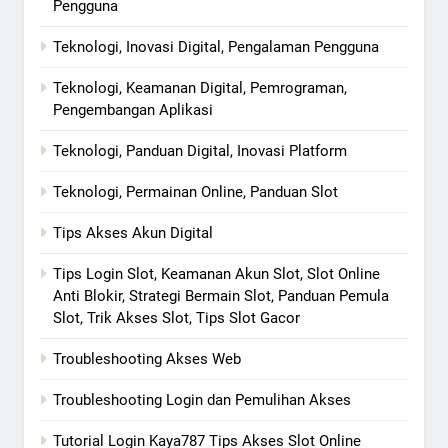
Pengguna
Teknologi, Inovasi Digital, Pengalaman Pengguna
Teknologi, Keamanan Digital, Pemrograman,
Pengembangan Aplikasi
Teknologi, Panduan Digital, Inovasi Platform
Teknologi, Permainan Online, Panduan Slot
Tips Akses Akun Digital
Tips Login Slot, Keamanan Akun Slot, Slot Online
Anti Blokir, Strategi Bermain Slot, Panduan Pemula
Slot, Trik Akses Slot, Tips Slot Gacor
Troubleshooting Akses Web
Troubleshooting Login dan Pemulihan Akses
Tutorial Login Kaya787 Tips Akses Slot Online