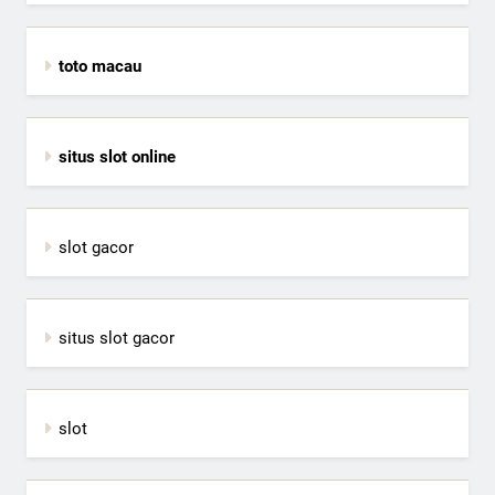
toto macau
situs slot online
slot gacor
situs slot gacor
slot