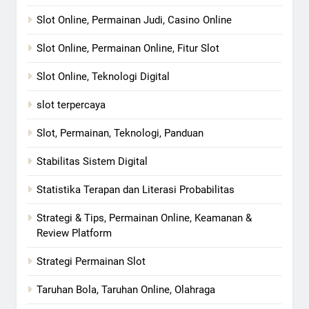
Slot Online, Permainan Judi, Casino Online
Slot Online, Permainan Online, Fitur Slot
Slot Online, Teknologi Digital
slot terpercaya
Slot, Permainan, Teknologi, Panduan
Stabilitas Sistem Digital
Statistika Terapan dan Literasi Probabilitas
Strategi & Tips, Permainan Online, Keamanan &
Review Platform
Strategi Permainan Slot
Taruhan Bola, Taruhan Online, Olahraga