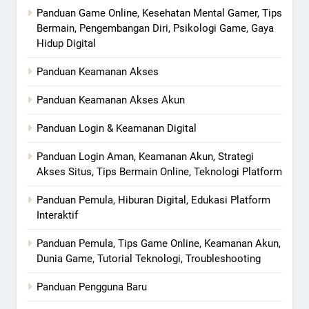
Panduan Game Online, Kesehatan Mental Gamer, Tips
Bermain, Pengembangan Diri, Psikologi Game, Gaya
Hidup Digital
Panduan Keamanan Akses
Panduan Keamanan Akses Akun
Panduan Login & Keamanan Digital
Panduan Login Aman, Keamanan Akun, Strategi
Akses Situs, Tips Bermain Online, Teknologi Platform
Panduan Pemula, Hiburan Digital, Edukasi Platform
Interaktif
Panduan Pemula, Tips Game Online, Keamanan Akun,
Dunia Game, Tutorial Teknologi, Troubleshooting
Panduan Pengguna Baru