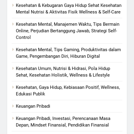
Kesehatan & Kebugaran Gaya Hidup Sehat Kesehatan
Mental Nutrisi & Aktivitas Fisik Wellness & Self-Care
Kesehatan Mental, Manajemen Waktu, Tips Bermain
Online, Perjudian Bertanggung Jawab, Strategi Self-
Control
Kesehatan Mental, Tips Gaming, Produktivitas dalam
Game, Pengembangan Diri, Hiburan Digital
Kesehatan Umum, Nutrisi & Hidrasi, Pola Hidup
Sehat, Kesehatan Holistik, Wellness & Lifestyle
Kesehatan, Gaya Hidup, Kebiasaan Positif, Wellness,
Edukasi Publik
Keuangan Pribadi
Keuangan Pribadi, Investasi, Perencanaan Masa
Depan, Mindset Finansial, Pendidikan Finansial