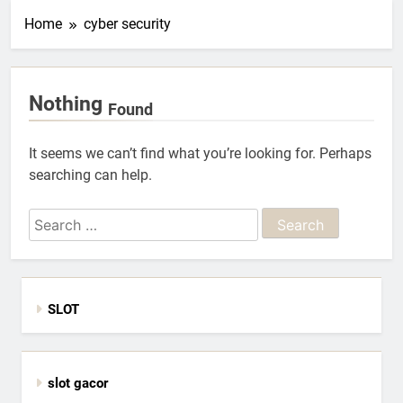
Home
cyber security
Nothing
Found
It seems we can’t find what you’re looking for. Perhaps
searching can help.
Search
for:
SLOT
slot gacor