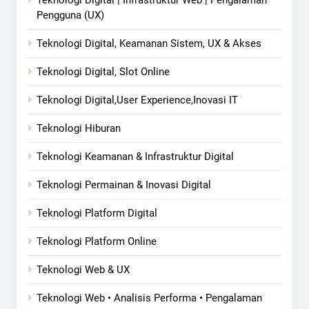
Pengguna (UX)
Teknologi Digital, Keamanan Sistem, UX & Akses
Teknologi Digital, Slot Online
Teknologi Digital,User Experience,Inovasi IT
Teknologi Hiburan
Teknologi Keamanan & Infrastruktur Digital
Teknologi Permainan & Inovasi Digital
Teknologi Platform Digital
Teknologi Platform Online
Teknologi Web & UX
Teknologi Web • Analisis Performa • Pengalaman