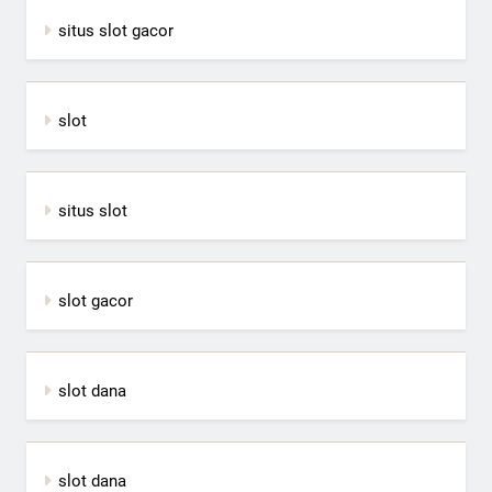
situs slot gacor
slot
situs slot
slot gacor
slot dana
slot dana