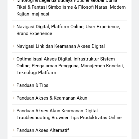
Mitologi & Legenda Budaya Populer Global Dunia
Fiksi & Fantasi Simbolisme & Filosofi Narasi Modern
Kajian Imajinasi
Navigasi Digital, Platform Online, User Experience,
Brand Experience
Navigasi Link dan Keamanan Akses Digital
Optimalisasi Akses Digital, Infrastruktur Sistem
Online, Pengalaman Pengguna, Manajemen Koneksi,
Teknologi Platform
Panduan & Tips
Panduan Akses & Keamanan Akun
Panduan Akses Akun Keamanan Digital
Troubleshooting Browser Tips Produktivitas Online
Panduan Akses Alternatif