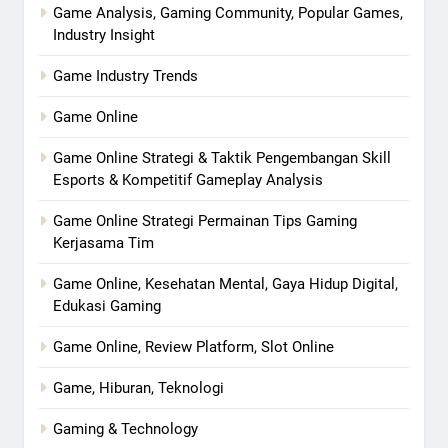
Game Analysis, Gaming Community, Popular Games,
Industry Insight
Game Industry Trends
Game Online
Game Online Strategi & Taktik Pengembangan Skill
Esports & Kompetitif Gameplay Analysis
Game Online Strategi Permainan Tips Gaming
Kerjasama Tim
Game Online, Kesehatan Mental, Gaya Hidup Digital,
Edukasi Gaming
Game Online, Review Platform, Slot Online
Game, Hiburan, Teknologi
Gaming & Technology