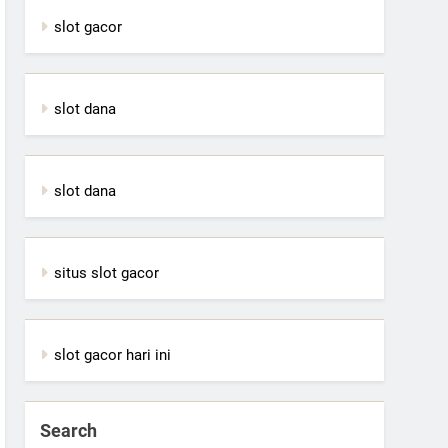
slot gacor
slot dana
slot dana
situs slot gacor
slot gacor hari ini
Search