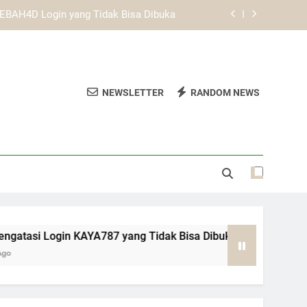
EBAH4D Login yang Tidak Bisa Dibuka
Login KAYA787 yang Tidak Bisa Dibuka
l dengan Tampilan yang Lebih Adaptif
NEWSLETTER
RANDOM NEWS
n EDWINSLOT Login yang Sulit Dibuka
EBAH4D Login yang Tidak Bisa Dibuka
t Social.
Login KAYA787 yang Tidak Bisa Dibuka
l dengan Tampilan yang Lebih Adaptif
in KAYA787 yang Tidak Bisa Dibuka
KAYA787 Login mela
3 Weeks Ago