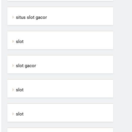
situs slot gacor
slot
slot gacor
slot
slot