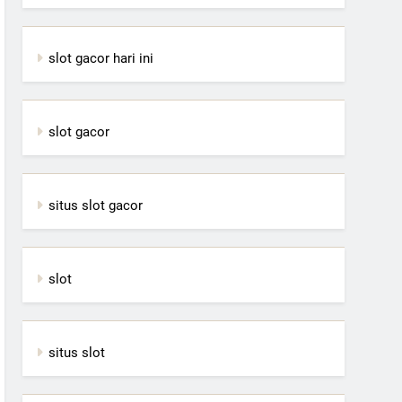
slot gacor hari ini
slot gacor
situs slot gacor
slot
situs slot