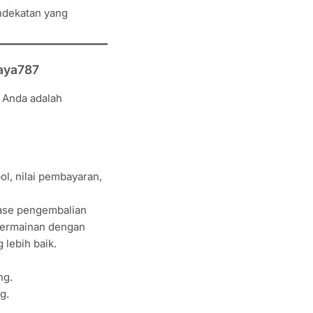
dekatan yang
Kaya787
 Anda adalah
ol, nilai pembayaran,
ase pengembalian
 permainan dengan
lebih baik.
ng.
g.