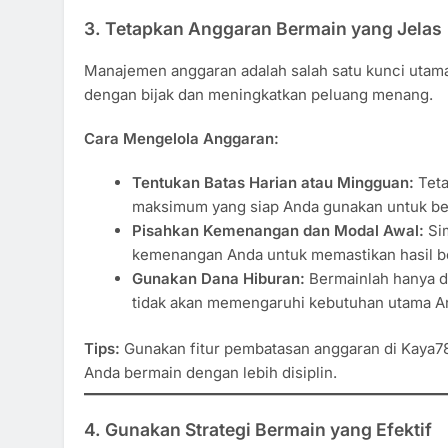
3.
Tetapkan Anggaran Bermain yang Jelas
Manajemen anggaran adalah salah satu kunci utam
dengan bijak dan meningkatkan peluang menang.
Cara Mengelola Anggaran:
Tentukan Batas Harian atau Mingguan:
Teta
maksimum yang siap Anda gunakan untuk be
Pisahkan Kemenangan dan Modal Awal:
Sim
kemenangan Anda untuk memastikan hasil ber
Gunakan Dana Hiburan:
Bermainlah hanya 
tidak akan memengaruhi kebutuhan utama A
Tips:
Gunakan fitur pembatasan anggaran di Kaya
Anda bermain dengan lebih disiplin.
4.
Gunakan Strategi Bermain yang Efektif