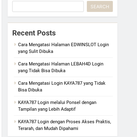
SEARCH
Recent Posts
Cara Mengatasi Halaman EDWINSLOT Login
yang Sulit Dibuka
Cara Mengatasi Halaman LEBAH4D Login
yang Tidak Bisa Dibuka
Cara Mengatasi Login KAYA787 yang Tidak
Bisa Dibuka
KAYA787 Login melalui Ponsel dengan
Tampilan yang Lebih Adaptif
KAYA787 Login dengan Proses Akses Praktis,
Terarah, dan Mudah Dipahami