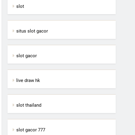
slot
situs slot gacor
slot gacor
live draw hk
slot thailand
slot gacor 777