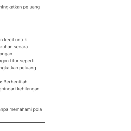
ningkatkan peluang
n kecil untuk
aruhan secara
nangan.
gan fitur seperti
ningkatkan peluang
:
Berhentilah
hindari kehilangan
tanpa memahami pola