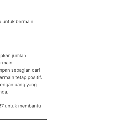
a untuk bermain
pkan jumlah
rmain.
pan sebagian dari
main tetap positif.
dengan uang yang
nda.
787 untuk membantu