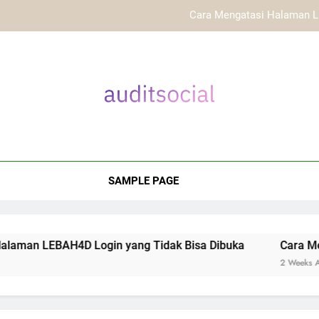
Cara Mengatasi Halaman L
Cara Mengatasi 
KAYA787 Login melalui Ponse
Cara Mengatasi Halama
it Social
Cara Mengatasi Halaman L
 Strategi Media Sosial Anda Dengan Layanan Analisis Dari Audi
Cara Mengatasi 
SAMPLE PAGE
KAYA787 Login melalui Ponse
H4D Login yang Tidak Bisa Dibuka
Cara Mengatasi Log
2 Weeks Ago