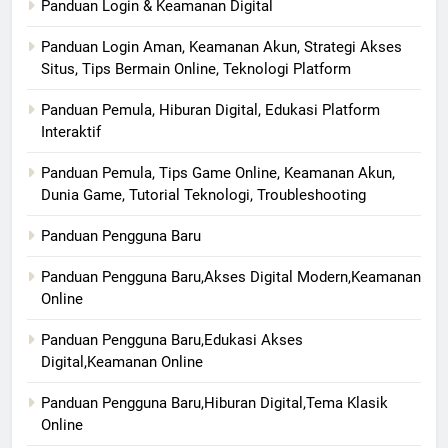
Panduan Login & Keamanan Digital
Panduan Login Aman, Keamanan Akun, Strategi Akses
Situs, Tips Bermain Online, Teknologi Platform
Panduan Pemula, Hiburan Digital, Edukasi Platform
Interaktif
Panduan Pemula, Tips Game Online, Keamanan Akun,
Dunia Game, Tutorial Teknologi, Troubleshooting
Panduan Pengguna Baru
Panduan Pengguna Baru,Akses Digital Modern,Keamanan
Online
Panduan Pengguna Baru,Edukasi Akses
Digital,Keamanan Online
Panduan Pengguna Baru,Hiburan Digital,Tema Klasik
Online