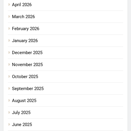
April 2026
March 2026
February 2026
January 2026
December 2025
November 2025
October 2025
September 2025
August 2025
July 2025
June 2025