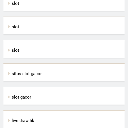
slot
slot
slot
situs slot gacor
slot gacor
live draw hk