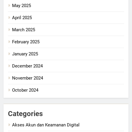
May 2025
April 2025
March 2025
February 2025
January 2025
December 2024
November 2024
October 2024
Categories
Akses Akun dan Keamanan Digital