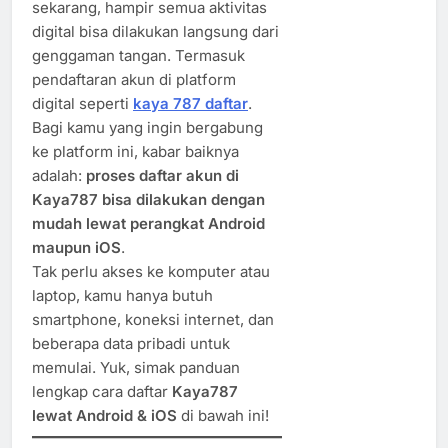
sekarang, hampir semua aktivitas
digital bisa dilakukan langsung dari
genggaman tangan. Termasuk
pendaftaran akun di platform
digital seperti
kaya 787 daftar
.
Bagi kamu yang ingin bergabung
ke platform ini, kabar baiknya
adalah:
proses daftar akun di
Kaya787 bisa dilakukan dengan
mudah lewat perangkat Android
maupun iOS
.
Tak perlu akses ke komputer atau
laptop, kamu hanya butuh
smartphone, koneksi internet, dan
beberapa data pribadi untuk
memulai. Yuk, simak panduan
lengkap cara daftar
Kaya787
lewat Android & iOS
di bawah ini!