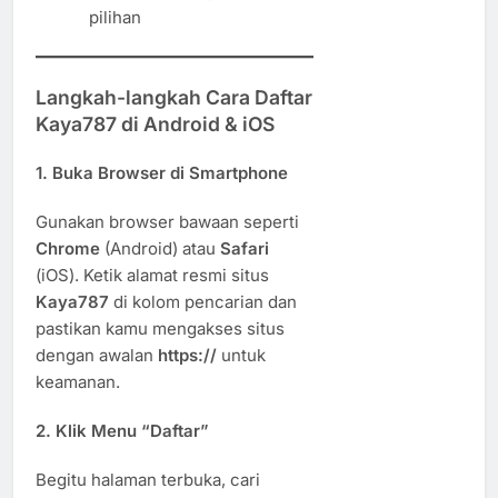
pilihan
Langkah-langkah Cara Daftar
Kaya787 di Android & iOS
1. Buka Browser di Smartphone
Gunakan browser bawaan seperti
Chrome
(Android) atau
Safari
(iOS). Ketik alamat resmi situs
Kaya787
di kolom pencarian dan
pastikan kamu mengakses situs
dengan awalan
https://
untuk
keamanan.
2. Klik Menu “Daftar”
Begitu halaman terbuka, cari