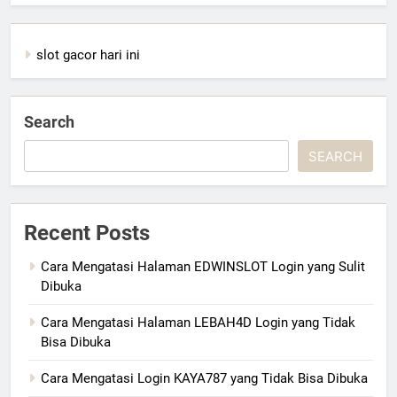
slot gacor hari ini
Search
SEARCH
Recent Posts
Cara Mengatasi Halaman EDWINSLOT Login yang Sulit
Dibuka
Cara Mengatasi Halaman LEBAH4D Login yang Tidak
Bisa Dibuka
Cara Mengatasi Login KAYA787 yang Tidak Bisa Dibuka