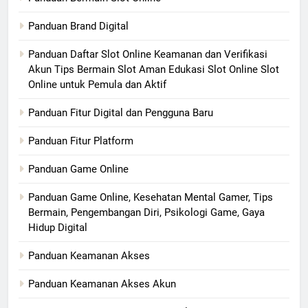
Panduan Brand Digital
Panduan Daftar Slot Online Keamanan dan Verifikasi
Akun Tips Bermain Slot Aman Edukasi Slot Online Slot
Online untuk Pemula dan Aktif
Panduan Fitur Digital dan Pengguna Baru
Panduan Fitur Platform
Panduan Game Online
Panduan Game Online, Kesehatan Mental Gamer, Tips
Bermain, Pengembangan Diri, Psikologi Game, Gaya
Hidup Digital
Panduan Keamanan Akses
Panduan Keamanan Akses Akun