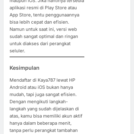
maupun iOS. Jika nantinya tersedia
aplikasi resmi di Play Store atau
App Store, tentu penggunaannya
bisa lebih cepat dan efisien.
Namun untuk saat ini, versi web
sudah sangat optimal dan ringan
untuk diakses dari perangkat
seluler.
Kesimpulan
Mendaftar di Kaya787 lewat HP
Android atau iOS bukan hanya
mudah, tapi juga sangat efisien.
Dengan mengikuti langkah-
langkah yang sudah dijelaskan di
atas, kamu bisa memiliki akun aktif
hanya dalam beberapa menit,
tanpa perlu perangkat tambahan