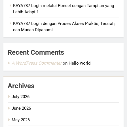
KAYA787 Login melalui Ponsel dengan Tampilan yang
Lebih Adaptif
KAYA787 Login dengan Proses Akses Praktis, Terarah,
dan Mudah Dipahami
Recent Comments
A WordPress Commenter
on
Hello world!
Archives
July 2026
June 2026
May 2026