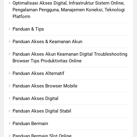
Optimalisasi Akses Digital, Infrastruktur Sistem Online,
Pengalaman Pengguna, Manajemen Koneksi, Teknologi
Platform
Panduan & Tips
Panduan Akses & Keamanan Akun
Panduan Akses Akun Keamanan Digital Troubleshooting
Browser Tips Produktivitas Online
Panduan Akses Alternatif
Panduan Akses Browser Mobile
Panduan Akses Digital
Panduan Akses Digital Stabil
Panduan Bermain
Panduan Bermain Slot Online