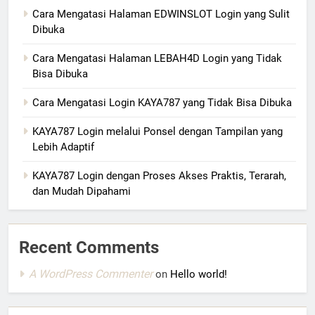
Cara Mengatasi Halaman EDWINSLOT Login yang Sulit
Dibuka
Cara Mengatasi Halaman LEBAH4D Login yang Tidak
Bisa Dibuka
Cara Mengatasi Login KAYA787 yang Tidak Bisa Dibuka
KAYA787 Login melalui Ponsel dengan Tampilan yang
Lebih Adaptif
KAYA787 Login dengan Proses Akses Praktis, Terarah,
dan Mudah Dipahami
Recent Comments
A WordPress Commenter
on
Hello world!