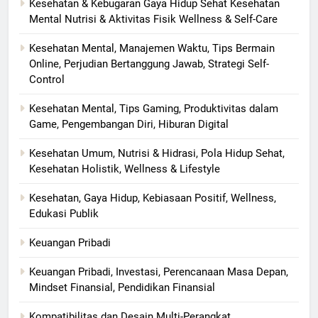
Kesehatan & Kebugaran Gaya Hidup Sehat Kesehatan
Mental Nutrisi & Aktivitas Fisik Wellness & Self-Care
Kesehatan Mental, Manajemen Waktu, Tips Bermain
Online, Perjudian Bertanggung Jawab, Strategi Self-
Control
Kesehatan Mental, Tips Gaming, Produktivitas dalam
Game, Pengembangan Diri, Hiburan Digital
Kesehatan Umum, Nutrisi & Hidrasi, Pola Hidup Sehat,
Kesehatan Holistik, Wellness & Lifestyle
Kesehatan, Gaya Hidup, Kebiasaan Positif, Wellness,
Edukasi Publik
Keuangan Pribadi
Keuangan Pribadi, Investasi, Perencanaan Masa Depan,
Mindset Finansial, Pendidikan Finansial
Kompatibilitas dan Desain Multi-Perangkat