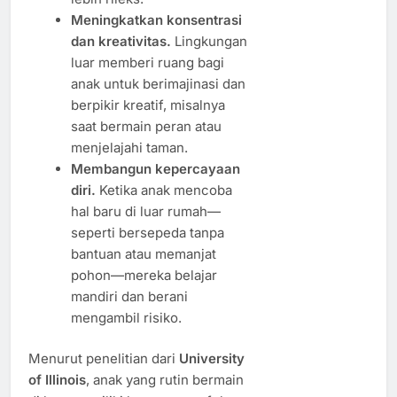
Meningkatkan konsentrasi
dan kreativitas.
Lingkungan
luar memberi ruang bagi
anak untuk berimajinasi dan
berpikir kreatif, misalnya
saat bermain peran atau
menjelajahi taman.
Membangun kepercayaan
diri.
Ketika anak mencoba
hal baru di luar rumah—
seperti bersepeda tanpa
bantuan atau memanjat
pohon—mereka belajar
mandiri dan berani
mengambil risiko.
Menurut penelitian dari
University
of Illinois
, anak yang rutin bermain