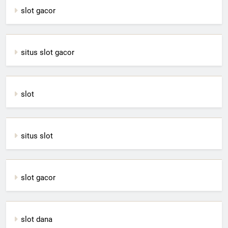
slot gacor
situs slot gacor
slot
situs slot
slot gacor
slot dana