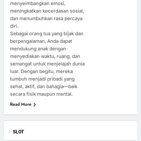
menyeimbangkan emosi,
meningkatkan kecerdasan sosial,
dan menumbuhkan rasa percaya
diri.
Sebagai orang tua yang bijak dan
berpengalaman, Anda dapat
mendukung anak dengan
menyediakan waktu, ruang, dan
semangat untuk menjelajah dunia
luar. Dengan begitu, mereka
tumbuh menjadi pribadi yang
sehat, aktif, dan bahagia—baik
secara fisik maupun mental.
Read More
SLOT