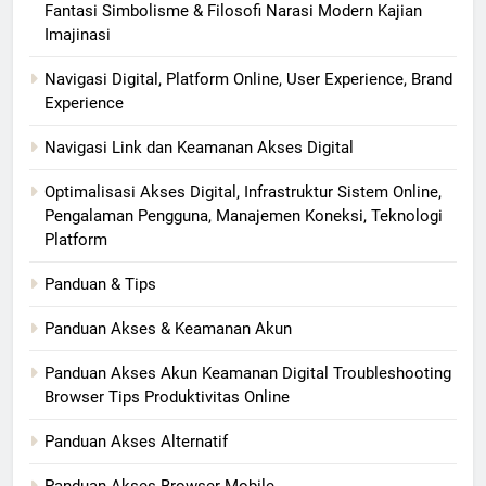
Fantasi Simbolisme & Filosofi Narasi Modern Kajian
Imajinasi
Navigasi Digital, Platform Online, User Experience, Brand
Experience
Navigasi Link dan Keamanan Akses Digital
Optimalisasi Akses Digital, Infrastruktur Sistem Online,
Pengalaman Pengguna, Manajemen Koneksi, Teknologi
Platform
Panduan & Tips
Panduan Akses & Keamanan Akun
Panduan Akses Akun Keamanan Digital Troubleshooting
Browser Tips Produktivitas Online
Panduan Akses Alternatif
Panduan Akses Browser Mobile