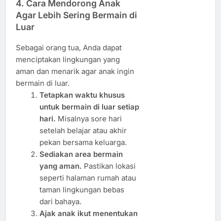
4. Cara Mendorong Anak
Agar Lebih Sering Bermain di
Luar
Sebagai orang tua, Anda dapat
menciptakan lingkungan yang
aman dan menarik agar anak ingin
bermain di luar.
Tetapkan waktu khusus
untuk bermain di luar setiap
hari.
Misalnya sore hari
setelah belajar atau akhir
pekan bersama keluarga.
Sediakan area bermain
yang aman.
Pastikan lokasi
seperti halaman rumah atau
taman lingkungan bebas
dari bahaya.
Ajak anak ikut menentukan