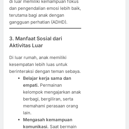
di luar memiliki kemampuan fokus
dan pengendalian emosi lebih baik,
terutama bagi anak dengan
gangguan perhatian (ADHD).
3. Manfaat Sosial dari
Aktivitas Luar
Di luar rumah, anak memiliki
kesempatan lebih luas untuk
berinteraksi dengan teman sebaya.
Belajar kerja sama dan
empati.
Permainan
kelompok mengajarkan anak
berbagi, bergiliran, serta
memahami perasaan orang
lain.
Mengasah kemampuan
komunikasi.
Saat bermain