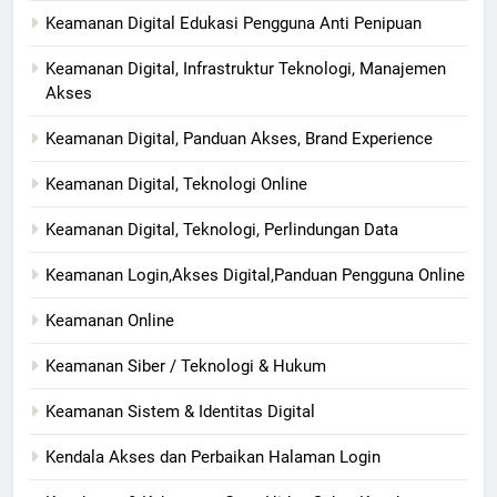
Keamanan Digital Edukasi Pengguna Anti Penipuan
Keamanan Digital, Infrastruktur Teknologi, Manajemen
Akses
Keamanan Digital, Panduan Akses, Brand Experience
Keamanan Digital, Teknologi Online
Keamanan Digital, Teknologi, Perlindungan Data
Keamanan Login,Akses Digital,Panduan Pengguna Online
Keamanan Online
Keamanan Siber / Teknologi & Hukum
Keamanan Sistem & Identitas Digital
Kendala Akses dan Perbaikan Halaman Login