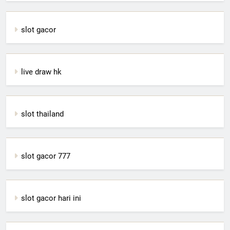
slot gacor
live draw hk
slot thailand
slot gacor 777
slot gacor hari ini