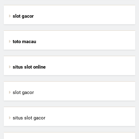
slot gacor
toto macau
situs slot online
slot gacor
situs slot gacor