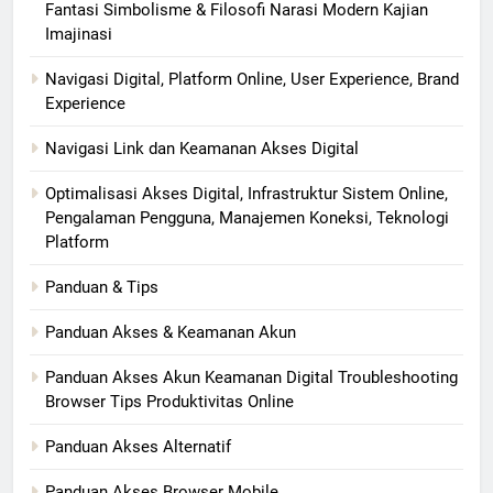
Fantasi Simbolisme & Filosofi Narasi Modern Kajian
Imajinasi
Navigasi Digital, Platform Online, User Experience, Brand
Experience
Navigasi Link dan Keamanan Akses Digital
Optimalisasi Akses Digital, Infrastruktur Sistem Online,
Pengalaman Pengguna, Manajemen Koneksi, Teknologi
Platform
Panduan & Tips
Panduan Akses & Keamanan Akun
Panduan Akses Akun Keamanan Digital Troubleshooting
Browser Tips Produktivitas Online
Panduan Akses Alternatif
Panduan Akses Browser Mobile