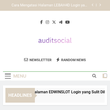
Skip
Cara Mengatasi Login KAYA787 yang Tidak Bisa
to
Dibuka
content
KAYA787 Login melalui Ponsel dengan Tampilan
yang Lebih Adaptif
Cara Mengatasi Halaman EDWINSLOT Login yang
Sulit Dibuka
Cara Mengatasi Halaman LEBAH4D Login yang
Tidak Bisa Dibuka
Cara Mengatasi Login KAYA787 yang Tidak Bisa
Dibuka
Audit Social
Optimalkan Strategi Media Sosial Anda
KAYA787 Login melalui Ponsel dengan Tampilan
NEWSLETTER
RANDOM NEWS
yang Lebih Adaptif
Dengan Layanan Analisis Dari Audit Social.
MENU
ra Mengatasi Halaman EDWINSLOT Login yang Sulit Dibuka
HEADLINES
Weeks Ago