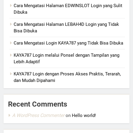
Cara Mengatasi Halaman EDWINSLOT Login yang Sulit
Dibuka
Cara Mengatasi Halaman LEBAH4D Login yang Tidak
Bisa Dibuka
Cara Mengatasi Login KAYA787 yang Tidak Bisa Dibuka
KAYA787 Login melalui Ponsel dengan Tampilan yang
Lebih Adaptif
KAYA787 Login dengan Proses Akses Praktis, Terarah,
dan Mudah Dipahami
Recent Comments
A WordPress Commenter
on
Hello world!