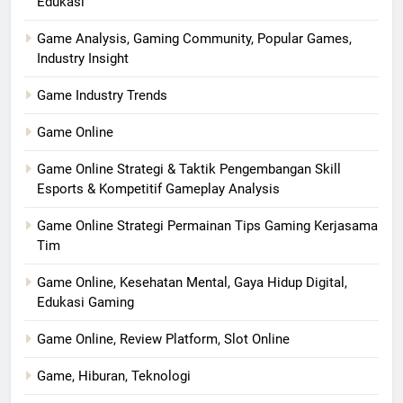
Edukasi
Game Analysis, Gaming Community, Popular Games,
Industry Insight
Game Industry Trends
Game Online
Game Online Strategi & Taktik Pengembangan Skill
Esports & Kompetitif Gameplay Analysis
Game Online Strategi Permainan Tips Gaming Kerjasama
Tim
Game Online, Kesehatan Mental, Gaya Hidup Digital,
Edukasi Gaming
Game Online, Review Platform, Slot Online
Game, Hiburan, Teknologi