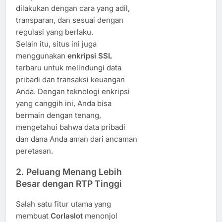
dilakukan dengan cara yang adil,
transparan, dan sesuai dengan
regulasi yang berlaku.
Selain itu, situs ini juga
menggunakan
enkripsi SSL
terbaru untuk melindungi data
pribadi dan transaksi keuangan
Anda. Dengan teknologi enkripsi
yang canggih ini, Anda bisa
bermain dengan tenang,
mengetahui bahwa data pribadi
dan dana Anda aman dari ancaman
peretasan.
2.
Peluang Menang Lebih
Besar dengan RTP Tinggi
Salah satu fitur utama yang
membuat
Corlaslot
menonjol