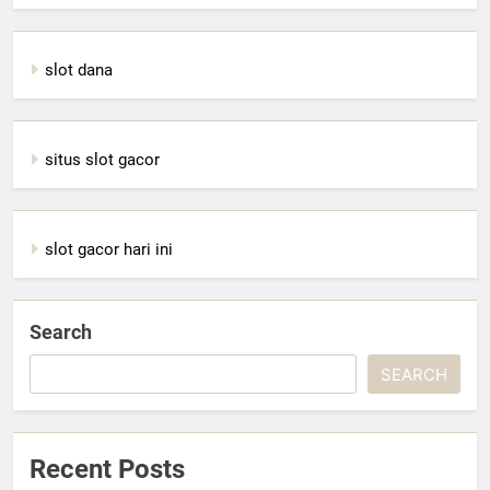
slot dana
situs slot gacor
slot gacor hari ini
Search
SEARCH
Recent Posts