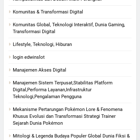
Komunitas & Transformasi Digital
Komunitas Global, Teknologi Interaktif, Dunia Gaming,
Transformasi Digital
Lifestyle, Teknologi, Hiburan
login edwinslot
Manajemen Akses Digital
Manajemen Sistem Terpusat,Stabilitas Platform
Digital,Performa Layanan,Infrastruktur
Teknologi,Pengalaman Pengguna
Mekanisme Pertarungan Pokémon Lore & Fenomena
Khusus Evolusi dan Transformasi Strategi Trainer
Sejarah Dunia Pokémon
Mitologi & Legenda Budaya Populer Global Dunia Fiksi &