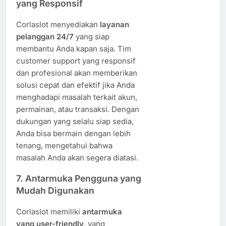
yang Responsif
Corlaslot menyediakan
layanan
pelanggan 24/7
yang siap
membantu Anda kapan saja. Tim
customer support yang responsif
dan profesional akan memberikan
solusi cepat dan efektif jika Anda
menghadapi masalah terkait akun,
permainan, atau transaksi. Dengan
dukungan yang selalu siap sedia,
Anda bisa bermain dengan lebih
tenang, mengetahui bahwa
masalah Anda akan segera diatasi.
7.
Antarmuka Pengguna yang
Mudah Digunakan
Corlaslot memiliki
antarmuka
yang user-friendly
, yang