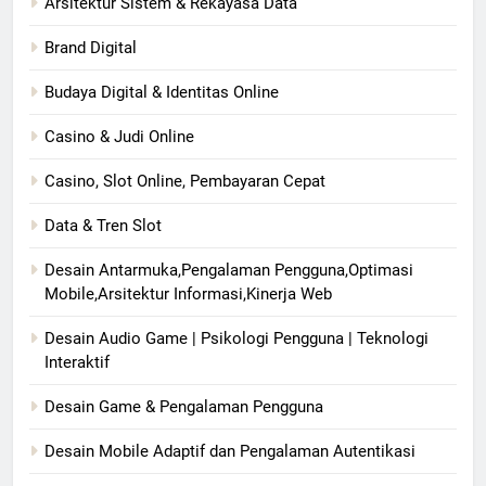
Arsitektur Sistem & Rekayasa Data
Brand Digital
Budaya Digital & Identitas Online
Casino & Judi Online
Casino, Slot Online, Pembayaran Cepat
Data & Tren Slot
Desain Antarmuka,Pengalaman Pengguna,Optimasi
Mobile,Arsitektur Informasi,Kinerja Web
Desain Audio Game | Psikologi Pengguna | Teknologi
Interaktif
Desain Game & Pengalaman Pengguna
Desain Mobile Adaptif dan Pengalaman Autentikasi