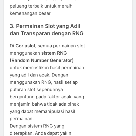
peluang terbaik untuk meraih
kemenangan besar.
3.
Permainan Slot yang Adil
dan Transparan dengan RNG
Di
Corlaslot
, semua permainan slot
menggunakan
sistem RNG
(Random Number Generator)
untuk memastikan hasil permainan
yang adil dan acak. Dengan
menggunakan RNG, hasil setiap
putaran slot sepenuhnya
bergantung pada faktor acak, yang
menjamin bahwa tidak ada pihak
yang dapat memanipulasi hasil
permainan.
Dengan sistem RNG yang
diterapkan, Anda dapat yakin