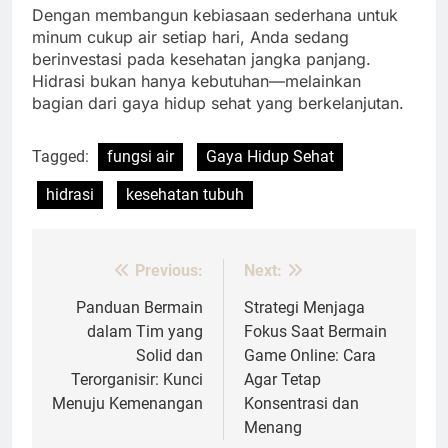
Dengan membangun kebiasaan sederhana untuk
minum cukup air setiap hari, Anda sedang
berinvestasi pada kesehatan jangka panjang.
Hidrasi bukan hanya kebutuhan—melainkan
bagian dari gaya hidup sehat yang berkelanjutan.
Tagged:
fungsi air
Gaya Hidup Sehat
hidrasi
kesehatan tubuh
Previous:
Next:
Post
navigation
Panduan Bermain
Strategi Menjaga
dalam Tim yang
Fokus Saat Bermain
Solid dan
Game Online: Cara
Terorganisir: Kunci
Agar Tetap
Menuju Kemenangan
Konsentrasi dan
Menang