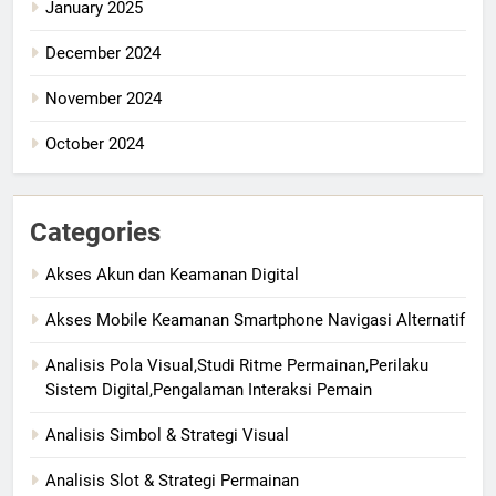
January 2025
December 2024
November 2024
October 2024
Categories
Akses Akun dan Keamanan Digital
Akses Mobile Keamanan Smartphone Navigasi Alternatif
Analisis Pola Visual,Studi Ritme Permainan,Perilaku
Sistem Digital,Pengalaman Interaksi Pemain
Analisis Simbol & Strategi Visual
Analisis Slot & Strategi Permainan