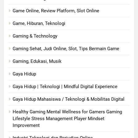
Game Online, Review Platform, Slot Online
Game, Hiburan, Teknologi
Gaming & Technology
Gaming Sehat, Judi Online, Slot, Tips Bermain Game
Gaming, Edukasi, Musik
Gaya Hidup
Gaya Hidup | Teknologi | Mindful Digital Experience
Gaya Hidup Mahasiswa / Teknologi & Mobilitas Digital
Healthy Gaming Mental Wellness for Gamers Gaming
Lifestyle Stress Management Player Mindset
Improvement
Industri Teknologi dan Perjudian Online