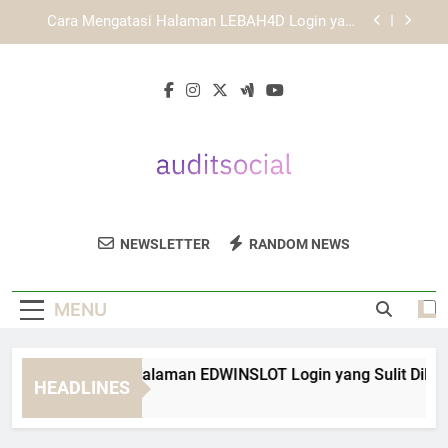
Skip
Cara Mengatasi Login KAYA787 yang Tidak Bisa
to
Dibuka
content
KAYA787 Login melalui Ponsel dengan Tampilan
yang Lebih Adaptif
Cara Mengatasi Halaman EDWINSLOT Login yang
Sulit Dibuka
Cara Mengatasi Halaman LEBAH4D Login yang
Tidak Bisa Dibuka
Cara Mengatasi Login KAYA787 yang Tidak Bisa
Dibuka
Audit Social
Optimalkan Strategi Media Sosial Anda
KAYA787 Login melalui Ponsel dengan Tampilan
NEWSLETTER
RANDOM NEWS
yang Lebih Adaptif
Dengan Layanan Analisis Dari Audit Social.
MENU
ara Mengatasi Halaman EDWINSLOT Login yang Sulit Dibuka
HEADLINES
Weeks Ago