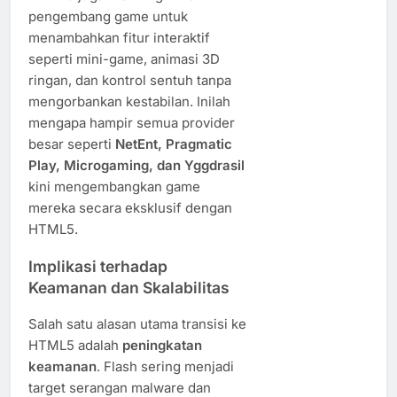
pengembang game untuk
menambahkan fitur interaktif
seperti mini-game, animasi 3D
ringan, dan kontrol sentuh tanpa
mengorbankan kestabilan. Inilah
mengapa hampir semua provider
besar seperti
NetEnt, Pragmatic
Play, Microgaming, dan Yggdrasil
kini mengembangkan game
mereka secara eksklusif dengan
HTML5.
Implikasi terhadap
Keamanan dan Skalabilitas
Salah satu alasan utama transisi ke
HTML5 adalah
peningkatan
keamanan
. Flash sering menjadi
target serangan malware dan