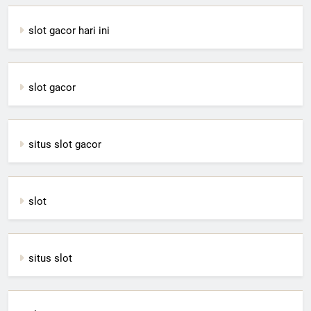
slot gacor hari ini
slot gacor
situs slot gacor
slot
situs slot