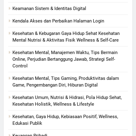
Keamanan Sistem & Identitas Digital
Kendala Akses dan Perbaikan Halaman Login
Kesehatan & Kebugaran Gaya Hidup Sehat Kesehatan
Mental Nutrisi & Aktivitas Fisik Wellness & Self-Care
Kesehatan Mental, Manajemen Waktu, Tips Bermain
Online, Perjudian Bertanggung Jawab, Strategi Self-
Control
Kesehatan Mental, Tips Gaming, Produktivitas dalam
Game, Pengembangan Diri, Hiburan Digital
Kesehatan Umum, Nutrisi & Hidrasi, Pola Hidup Sehat,
Kesehatan Holistik, Wellness & Lifestyle
Kesehatan, Gaya Hidup, Kebiasaan Positif, Wellness,
Edukasi Publik
Keuangan Pribadi