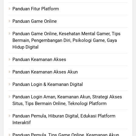
Panduan Fitur Platform
Panduan Game Online
Panduan Game Online, Kesehatan Mental Gamer, Tips
Bermain, Pengembangan Diri, Psikologi Game, Gaya
Hidup Digital
Panduan Keamanan Akses
Panduan Keamanan Akses Akun
Panduan Login & Keamanan Digital
Panduan Login Aman, Keamanan Akun, Strategi Akses
Situs, Tips Bermain Online, Teknologi Platform
Panduan Pemula, Hiburan Digital, Edukasi Platform
Interaktif
Panduan Pemula, Tips Game Online, Keamanan Akun,