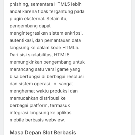
phishing, sementara HTML5 lebih
andal karena tidak tergantung pada
plugin eksternal. Selain itu,
pengembang dapat
mengintegrasikan sistem enkripsi,
autentikasi, dan pemantauan data
langsung ke dalam kode HTML5.
Dari sisi skalabilitas, HTML5
memungkinkan pengembang untuk
merancang satu versi game yang
bisa berfungsi di berbagai resolusi
dan sistem operasi. Ini sangat
menghemat waktu produksi dan
memudahkan distribusi ke
berbagai platform, termasuk
integrasi langsung ke aplikasi
mobile berbasis webview.
Masa Depan Slot Berbasis