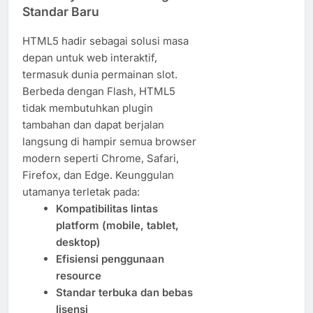
Standar Baru
HTML5 hadir sebagai solusi masa
depan untuk web interaktif,
termasuk dunia permainan slot.
Berbeda dengan Flash, HTML5
tidak membutuhkan plugin
tambahan dan dapat berjalan
langsung di hampir semua browser
modern seperti Chrome, Safari,
Firefox, dan Edge. Keunggulan
utamanya terletak pada:
Kompatibilitas lintas
platform (mobile, tablet,
desktop)
Efisiensi penggunaan
resource
Standar terbuka dan bebas
lisensi