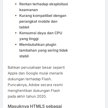
Rentan terhadap eksploitasi
keamanan
Kurang kompatibel dengan
perangkat mobile dan
tablet
Konsumsi daya dan CPU
yang tinggi
Membutuhkan plugin
tambahan yang sering tidak
stabil
Bahkan perusahaan besar seperti
Apple dan Google mulai menarik
dukungan terhadap Flash.
Puncaknya, Adobe secara resmi
menghentikan dukungan Flash
pada akhir tahun 2020.
Masuknya HTML5 sebagai