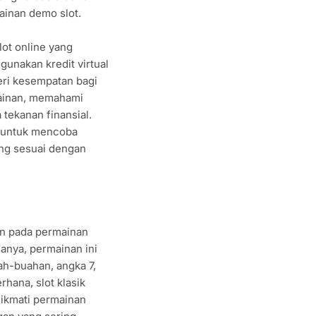
ainan demo slot.
lot online yang
nakan kredit virtual
ri kesempatan bagi
mainan, memahami
 tekanan finansial.
n untuk mencoba
ing sesuai dengan
kan pada permainan
sanya, permainan ini
uah-buahan, angka 7,
hana, slot klasik
nikmati permainan