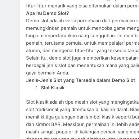
fitur-fitur menarik yang bisa ditemukan dalam perm
Apa Itu Demo Slot?
Demo slot adalah versi percobaan dari permainan s
memungkinkan pemain untuk mencoba game menggu
tanpa mempertaruhkan uang sungguhan. Ini membe
pemain, terutama pemula, untuk mempelajari per
aturan, dan mengenal fitur-fitur yang tersedia tanpa
Selain itu, demo slot juga memberikan kesempata
berbagai jenis slot dan menentukan mana yang pal
gaya bermain Anda.
Jenis-Jenis Slot yang Tersedia dalam Demo Slot
Slot Klasik
Slot klasik adalah tipe mesin slot yang mengingat
slot tradisional yang ditemukan di kasino darat. Bia
memiliki tiga gulungan dan simbol klasik seperti b
dan simbol BAR. Meskipun permainan ini lebih seder
masih sangat populer di kalangan pemain yang me