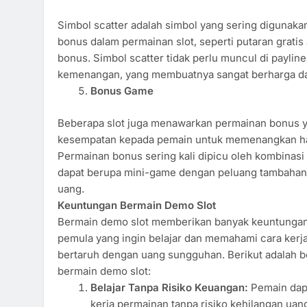
Simbol scatter adalah simbol yang sering digunaka
bonus dalam permainan slot, seperti putaran gratis
bonus. Simbol scatter tidak perlu muncul di payli
kemenangan, yang membuatnya sangat berharga d
Bonus Game
Beberapa slot juga menawarkan permainan bonus
kesempatan kepada pemain untuk memenangkan ha
Permainan bonus sering kali dipicu oleh kombinasi 
dapat berupa mini-game dengan peluang tambaha
uang.
Keuntungan Bermain Demo Slot
Bermain demo slot memberikan banyak keuntungan,
pemula yang ingin belajar dan memahami cara kerj
bertaruh dengan uang sungguhan. Berikut adalah 
bermain demo slot:
Belajar Tanpa Risiko Keuangan:
Pemain dap
kerja permainan tanpa risiko kehilangan uan