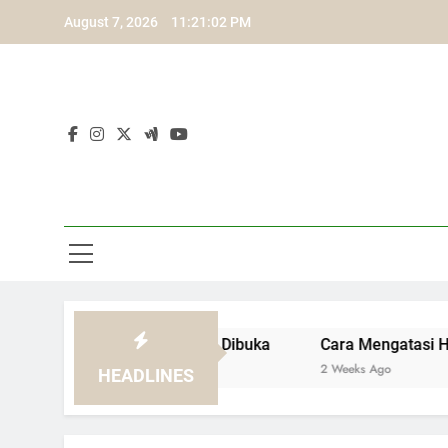
Skip
August 7, 2026
11:21:03 PM
to
content
Aud
Optimalkan
Login yang Sulit Dibuka
Cara Mengatasi Halaman LEBA
2 Weeks Ago
HEADLINES