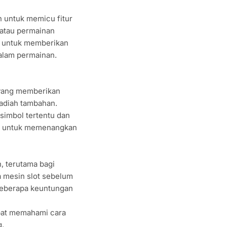
n untuk memicu fitur
 atau permainan
ne untuk memberikan
alam permainan.
 yang memberikan
diah tambahan.
simbol tertentu dan
n untuk memenangkan
 terutama bagi
a mesin slot sebelum
beberapa keuntungan
at memahami cara
g.