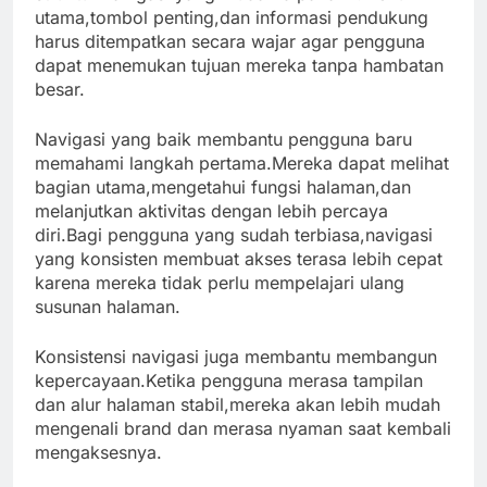
utama,tombol penting,dan informasi pendukung
harus ditempatkan secara wajar agar pengguna
dapat menemukan tujuan mereka tanpa hambatan
besar.
Navigasi yang baik membantu pengguna baru
memahami langkah pertama.Mereka dapat melihat
bagian utama,mengetahui fungsi halaman,dan
melanjutkan aktivitas dengan lebih percaya
diri.Bagi pengguna yang sudah terbiasa,navigasi
yang konsisten membuat akses terasa lebih cepat
karena mereka tidak perlu mempelajari ulang
susunan halaman.
Konsistensi navigasi juga membantu membangun
kepercayaan.Ketika pengguna merasa tampilan
dan alur halaman stabil,mereka akan lebih mudah
mengenali brand dan merasa nyaman saat kembali
mengaksesnya.