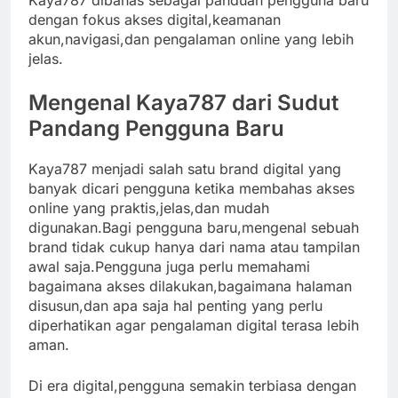
Kaya787 dibahas sebagai panduan pengguna baru
dengan fokus akses digital,keamanan
akun,navigasi,dan pengalaman online yang lebih
jelas.
Mengenal Kaya787 dari Sudut
Pandang Pengguna Baru
Kaya787 menjadi salah satu brand digital yang
banyak dicari pengguna ketika membahas akses
online yang praktis,jelas,dan mudah
digunakan.Bagi pengguna baru,mengenal sebuah
brand tidak cukup hanya dari nama atau tampilan
awal saja.Pengguna juga perlu memahami
bagaimana akses dilakukan,bagaimana halaman
disusun,dan apa saja hal penting yang perlu
diperhatikan agar pengalaman digital terasa lebih
aman.
Di era digital,pengguna semakin terbiasa dengan