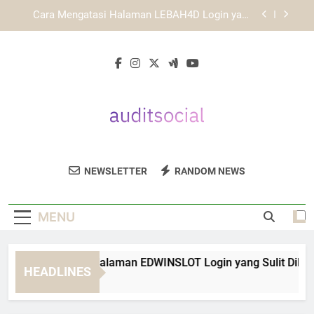
Skip
Cara Mengatasi Login KAYA787 yang Tidak Bisa
to
Dibuka
content
KAYA787 Login melalui Ponsel dengan Tampilan
yang Lebih Adaptif
Cara Mengatasi Halaman EDWINSLOT Login yang
Sulit Dibuka
Cara Mengatasi Halaman LEBAH4D Login yang
Tidak Bisa Dibuka
Cara Mengatasi Login KAYA787 yang Tidak Bisa
Dibuka
Audit Social
Optimalkan Strategi Media Sosial Anda
KAYA787 Login melalui Ponsel dengan Tampilan
NEWSLETTER
RANDOM NEWS
yang Lebih Adaptif
Dengan Layanan Analisis Dari Audit Social.
MENU
ra Mengatasi Halaman EDWINSLOT Login yang Sulit Dibuka
HEADLINES
Weeks Ago