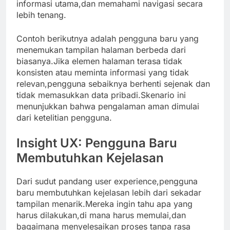
informasi utama,dan memahami navigasi secara
lebih tenang.
Contoh berikutnya adalah pengguna baru yang
menemukan tampilan halaman berbeda dari
biasanya.Jika elemen halaman terasa tidak
konsisten atau meminta informasi yang tidak
relevan,pengguna sebaiknya berhenti sejenak dan
tidak memasukkan data pribadi.Skenario ini
menunjukkan bahwa pengalaman aman dimulai
dari ketelitian pengguna.
Insight UX: Pengguna Baru
Membutuhkan Kejelasan
Dari sudut pandang user experience,pengguna
baru membutuhkan kejelasan lebih dari sekadar
tampilan menarik.Mereka ingin tahu apa yang
harus dilakukan,di mana harus memulai,dan
bagaimana menyelesaikan proses tanpa rasa