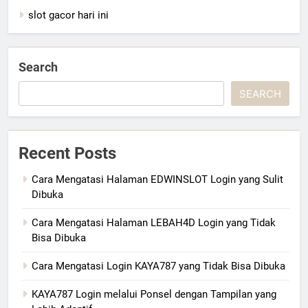
slot gacor hari ini
Search
SEARCH
Recent Posts
Cara Mengatasi Halaman EDWINSLOT Login yang Sulit
Dibuka
Cara Mengatasi Halaman LEBAH4D Login yang Tidak
Bisa Dibuka
Cara Mengatasi Login KAYA787 yang Tidak Bisa Dibuka
KAYA787 Login melalui Ponsel dengan Tampilan yang