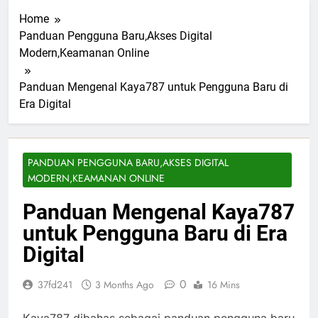
Home
Panduan Pengguna Baru,Akses Digital
Modern,Keamanan Online
Panduan Mengenal Kaya787 untuk Pengguna Baru di
Era Digital
PANDUAN PENGGUNA BARU,AKSES DIGITAL
MODERN,KEAMANAN ONLINE
Panduan Mengenal Kaya787
untuk Pengguna Baru di Era
Digital
0
37fd241
3 Months Ago
16 Mins