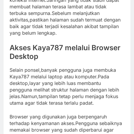
membuat halaman terasa lambat atau tidak
terbuka sempurna.Sebelum melanjutkan
aktivitas,pastikan halaman sudah termuat dengan
baik agar tidak terjadi kesalahan akibat tampilan
yang belum lengkap.
Akses Kaya787 melalui Browser
Desktop
Selain ponsel,banyak pengguna juga membuka
Kaya787 melalui laptop atau komputer.Pada
desktop,layar yang lebih luas membantu
pengguna melihat struktur halaman dengan lebih
jelas.Namun,tampilan tetap perlu menjaga fokus
utama agar tidak terasa terlalu padat.
Browser yang digunakan juga berpengaruh
terhadap kenyamanan akses.Pengguna sebaiknya
memakai browser yang sudah diperbarui agar