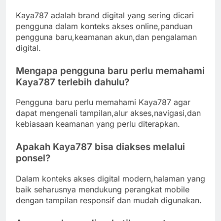
Kaya787 adalah brand digital yang sering dicari
pengguna dalam konteks akses online,panduan
pengguna baru,keamanan akun,dan pengalaman
digital.
Mengapa pengguna baru perlu memahami
Kaya787 terlebih dahulu?
Pengguna baru perlu memahami Kaya787 agar
dapat mengenali tampilan,alur akses,navigasi,dan
kebiasaan keamanan yang perlu diterapkan.
Apakah Kaya787 bisa diakses melalui
ponsel?
Dalam konteks akses digital modern,halaman yang
baik seharusnya mendukung perangkat mobile
dengan tampilan responsif dan mudah digunakan.