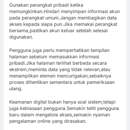
Gunakan perangkat pribadi ketika
memungkinkan.Hindari menyimpan informasi akun
pada perangkat umum.Jangan membagikan data
akses kepada siapa pun.Jika memakai perangkat
bersama,pastikan akun keluar setelah selesai
digunakan.
Pengguna juga perlu memperhatikan tampilan
halaman sebelum memasukkan informasi
pribadi.Jika halaman terlihat berbeda secara
ekstrem,meminta data yang tidak relevan,atau
menampilkan elemen mencurigakan,sebaiknya
proses dihentikan sementara untuk pemeriksaan
ulang.
Keamanan digital bukan hanya soal sistem,tetapi
juga kebiasaan pengguna.Semakin teliti pengguna
baru dalam mengelola akses,semakin nyaman
pengalaman online yang dirasakan.