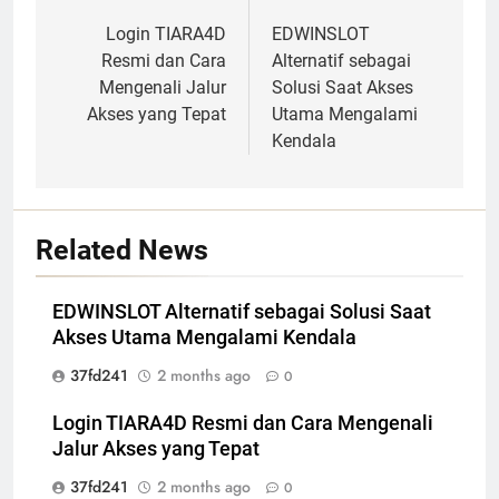
navigation
Login TIARA4D
EDWINSLOT
Resmi dan Cara
Alternatif sebagai
Mengenali Jalur
Solusi Saat Akses
Akses yang Tepat
Utama Mengalami
Kendala
Related News
EDWINSLOT Alternatif sebagai Solusi Saat
Akses Utama Mengalami Kendala
37fd241
2 months ago
0
Login TIARA4D Resmi dan Cara Mengenali
Jalur Akses yang Tepat
37fd241
2 months ago
0