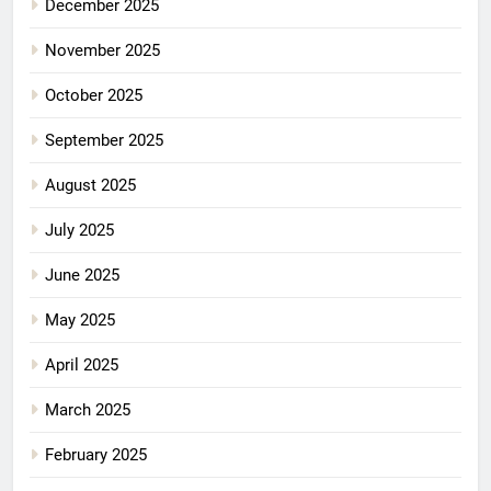
December 2025
November 2025
October 2025
September 2025
August 2025
July 2025
June 2025
May 2025
April 2025
March 2025
February 2025