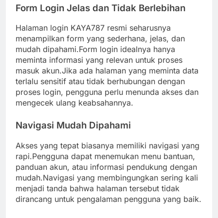
Form Login Jelas dan Tidak Berlebihan
Halaman login KAYA787 resmi seharusnya
menampilkan form yang sederhana, jelas, dan
mudah dipahami.Form login idealnya hanya
meminta informasi yang relevan untuk proses
masuk akun.Jika ada halaman yang meminta data
terlalu sensitif atau tidak berhubungan dengan
proses login, pengguna perlu menunda akses dan
mengecek ulang keabsahannya.
Navigasi Mudah Dipahami
Akses yang tepat biasanya memiliki navigasi yang
rapi.Pengguna dapat menemukan menu bantuan,
panduan akun, atau informasi pendukung dengan
mudah.Navigasi yang membingungkan sering kali
menjadi tanda bahwa halaman tersebut tidak
dirancang untuk pengalaman pengguna yang baik.