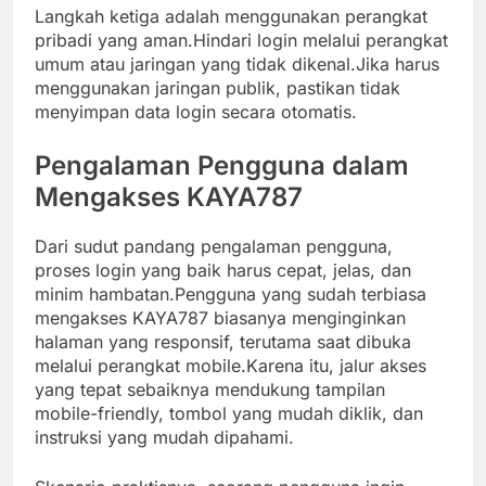
Langkah ketiga adalah menggunakan perangkat
pribadi yang aman.Hindari login melalui perangkat
umum atau jaringan yang tidak dikenal.Jika harus
menggunakan jaringan publik, pastikan tidak
menyimpan data login secara otomatis.
Pengalaman Pengguna dalam
Mengakses KAYA787
Dari sudut pandang pengalaman pengguna,
proses login yang baik harus cepat, jelas, dan
minim hambatan.Pengguna yang sudah terbiasa
mengakses KAYA787 biasanya menginginkan
halaman yang responsif, terutama saat dibuka
melalui perangkat mobile.Karena itu, jalur akses
yang tepat sebaiknya mendukung tampilan
mobile-friendly, tombol yang mudah diklik, dan
instruksi yang mudah dipahami.