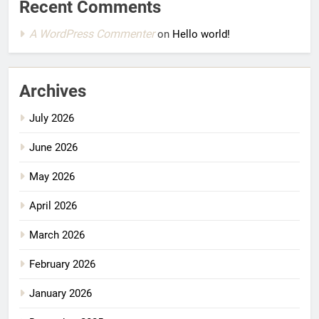
Recent Comments
A WordPress Commenter
on
Hello world!
Archives
July 2026
June 2026
May 2026
April 2026
March 2026
February 2026
January 2026