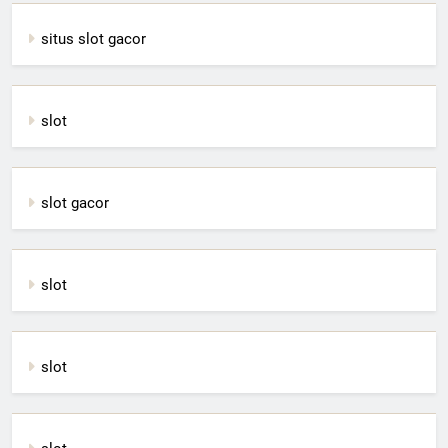
situs slot gacor
slot
slot gacor
slot
slot