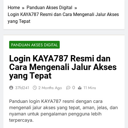
Home
Panduan Akses Digital
Login KAYA787 Resmi dan Cara Mengenali Jalur Akses
yang Tepat
PANDUAN AKSES DIGITAL
Login KAYA787 Resmi dan
Cara Mengenali Jalur Akses
yang Tepat
0
37fd241
2 Months Ago
11 Mins
Panduan login KAYA787 resmi dengan cara
mengenali jalur akses yang tepat, aman, jelas, dan
nyaman untuk pengalaman pengguna lebih
terpercaya.