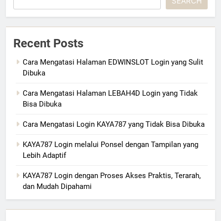
SEARCH
Recent Posts
Cara Mengatasi Halaman EDWINSLOT Login yang Sulit
Dibuka
Cara Mengatasi Halaman LEBAH4D Login yang Tidak
Bisa Dibuka
Cara Mengatasi Login KAYA787 yang Tidak Bisa Dibuka
KAYA787 Login melalui Ponsel dengan Tampilan yang
Lebih Adaptif
KAYA787 Login dengan Proses Akses Praktis, Terarah,
dan Mudah Dipahami