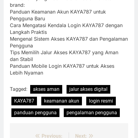
brand:
Panduan Keamanan Akun KAYA787 untuk
Pengguna Baru
Cara Mengatasi Kendala Login KAYA787 dengan
Langkah Praktis
Mengenal Sistem Akses KAYA787 dan Pengalaman
Pengguna
Tips Memilih Jalur Akses KAYA787 yang Aman
dan Stabil
Panduan Mobile Login KAYA787 untuk Akses
Lebih Nyaman
Tagged:
akses aman
jalur akses digital
KAYA787
keamanan akun
login resmi
panduan pengguna
pengalaman pengguna
Previous:
Next:
Post