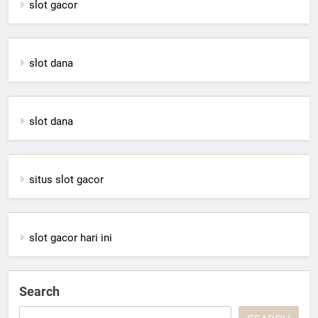
slot gacor
slot dana
slot dana
situs slot gacor
slot gacor hari ini
Search