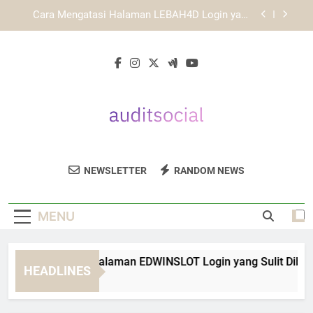
Skip
Cara Mengatasi Login KAYA787 yang Tidak Bisa
to
Dibuka
content
KAYA787 Login melalui Ponsel dengan Tampilan
yang Lebih Adaptif
Cara Mengatasi Halaman EDWINSLOT Login yang
Sulit Dibuka
Cara Mengatasi Halaman LEBAH4D Login yang
Tidak Bisa Dibuka
Cara Mengatasi Login KAYA787 yang Tidak Bisa
Dibuka
Audit Social
Optimalkan Strategi Media Sosial Anda
KAYA787 Login melalui Ponsel dengan Tampilan
NEWSLETTER
RANDOM NEWS
yang Lebih Adaptif
Dengan Layanan Analisis Dari Audit Social.
MENU
ra Mengatasi Halaman EDWINSLOT Login yang Sulit Dibuka
HEADLINES
Weeks Ago