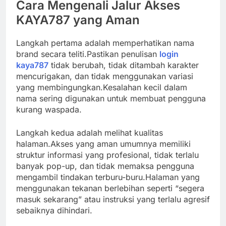
Cara Mengenali Jalur Akses
KAYA787 yang Aman
Langkah pertama adalah memperhatikan nama
brand secara teliti.Pastikan penulisan
login
kaya787
tidak berubah, tidak ditambah karakter
mencurigakan, dan tidak menggunakan variasi
yang membingungkan.Kesalahan kecil dalam
nama sering digunakan untuk membuat pengguna
kurang waspada.
Langkah kedua adalah melihat kualitas
halaman.Akses yang aman umumnya memiliki
struktur informasi yang profesional, tidak terlalu
banyak pop-up, dan tidak memaksa pengguna
mengambil tindakan terburu-buru.Halaman yang
menggunakan tekanan berlebihan seperti “segera
masuk sekarang” atau instruksi yang terlalu agresif
sebaiknya dihindari.