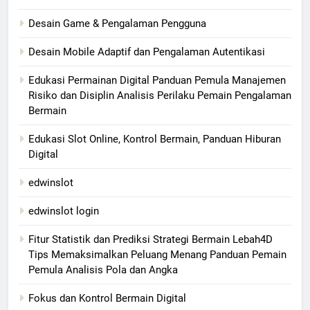
Desain Game & Pengalaman Pengguna
Desain Mobile Adaptif dan Pengalaman Autentikasi
Edukasi Permainan Digital Panduan Pemula Manajemen
Risiko dan Disiplin Analisis Perilaku Pemain Pengalaman
Bermain
Edukasi Slot Online, Kontrol Bermain, Panduan Hiburan
Digital
edwinslot
edwinslot login
Fitur Statistik dan Prediksi Strategi Bermain Lebah4D
Tips Memaksimalkan Peluang Menang Panduan Pemain
Pemula Analisis Pola dan Angka
Fokus dan Kontrol Bermain Digital